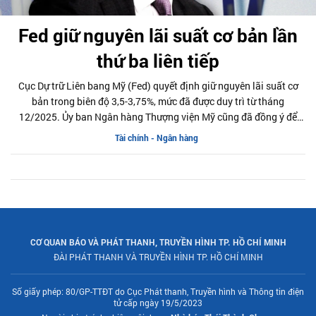
Fed giữ nguyên lãi suất cơ bản lần
thứ ba liên tiếp
Cục Dự trữ Liên bang Mỹ (Fed) quyết định giữ nguyên lãi suất cơ
bản trong biên độ 3,5-3,75%, mức đã được duy trì từ tháng
12/2025. Ủy ban Ngân hàng Thượng viện Mỹ cũng đã đồng ý để
ông Kevin Warsh làm Chủ tịch Fed hay thế ông Jerome Powell.
Tài chính - Ngân hàng
CƠ QUAN BÁO VÀ PHÁT THANH, TRUYỀN HÌNH TP. HỒ CHÍ MINH
ĐÀI PHÁT THANH VÀ TRUYỀN HÌNH TP. HỒ CHÍ MINH
Số giấy phép: 80/GP-TTĐT do Cục Phát thanh, Truyền hình và Thông tin điện
tử cấp ngày 19/5/2023