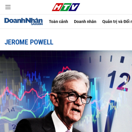
Toàn cảnh
Doanh nhân
Quản trị và Đổi
JEROME POWELL