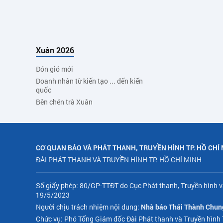
Xuân 2026
Đón gió mới
Doanh nhân từ kiến tạo ... đến kiến
quốc
Bên chén trà Xuân
CƠ QUAN BÁO VÀ PHÁT THANH, TRUYỀN HÌNH TP. HỒ CHÍ
ĐÀI PHÁT THANH VÀ TRUYỀN HÌNH TP. HỒ CHÍ MINH
Số giấy phép: 80/GP-TTĐT do Cục Phát thanh, Truyền hình v
19/5/2023
Người chịu trách nhiệm nội dung:
Nhà báo Thái Thành Chun
Chức vụ: Phó Tổng Giám đốc Đài Phát thanh và Truyền hình