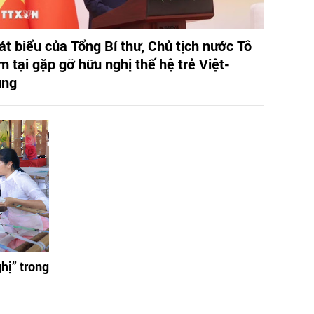
át biểu của Tổng Bí thư, Chủ tịch nước Tô
m tại gặp gỡ hữu nghị thế hệ trẻ Việt-
ung
ghị” trong