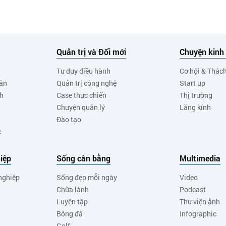
Quản trị và Đổi mới
Chuyện kinh
Tư duy điều hành
Cơ hội & Thác
ân
Quản trị công nghệ
Start up
nh
Case thực chiến
Thị trường
Chuyện quản lý
Lăng kính
Đào tạo
c
iệp
Sống cân bằng
Multimedia
nghiệp
Sống đẹp mỗi ngày
Video
Chữa lành
Podcast
Luyện tập
Thư viện ảnh
Bóng đá
Infographic
Golf