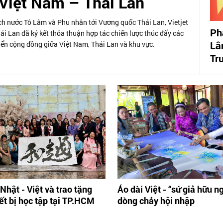
 Việt Nam – Thái Lan
h nước Tô Lâm và Phu nhân tới Vương quốc Thái Lan, Vietjet
Ph
 Lan đã ký kết thỏa thuận hợp tác chiến lược thúc đẩy các
Lâ
iển cộng đồng giữa Việt Nam, Thái Lan và khu vực.
Tr
Nhật - Việt và trao tặng
Áo dài Việt - “sứ giả hữu n
iết bị học tập tại TP.HCM
dòng chảy hội nhập