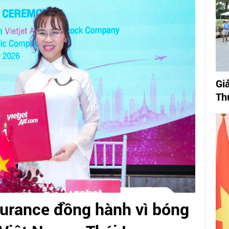
Gi
Th
surance đồng hành vì bóng