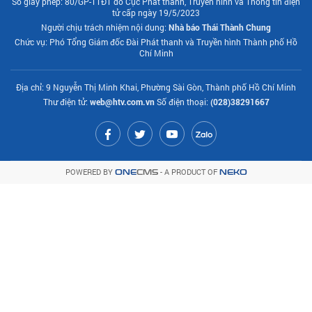
Số giấy phép: 80/GP-TTĐT do Cục Phát thanh, Truyền hình và Thông tin điện
tử cấp ngày 19/5/2023
Người chịu trách nhiệm nội dung:
Nhà báo Thái Thành Chung
Chức vụ: Phó Tổng Giám đốc Đài Phát thanh và Truyền hình Thành phố Hồ
Chí Minh
Địa chỉ: 9 Nguyễn Thị Minh Khai, Phường Sài Gòn, Thành phố Hồ Chí Minh
Thư điện tử:
web@htv.com.vn
Số điện thoại:
(028)38291667
POWERED BY
- A PRODUCT OF
ONE
CMS
NEKO