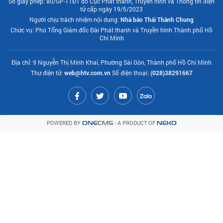
Số giấy phép: 80/GP-TTĐT do Cục Phát thanh, Truyền hình và Thông tin điện
tử cấp ngày 19/5/2023
Người chịu trách nhiệm nội dung:
Nhà báo Thái Thành Chung
Chức vụ: Phó Tổng Giám đốc Đài Phát thanh và Truyền hình Thành phố Hồ
Chí Minh
Địa chỉ: 9 Nguyễn Thị Minh Khai, Phường Sài Gòn, Thành phố Hồ Chí Minh
Thư điện tử:
web@htv.com.vn
Số điện thoại:
(028)38291667
POWERED BY
- A PRODUCT OF
ONE
CMS
NEKO