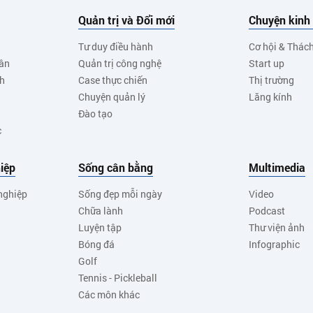
Quản trị và Đổi mới
Chuyện kinh
Tư duy điều hành
Cơ hội & Thác
ân
Quản trị công nghệ
Start up
nh
Case thực chiến
Thị trường
Chuyện quản lý
Lăng kính
Đào tạo
c
iệp
Sống cân bằng
Multimedia
nghiệp
Sống đẹp mỗi ngày
Video
Chữa lành
Podcast
Luyện tập
Thư viện ảnh
Bóng đá
Infographic
Golf
Tennis - Pickleball
Các môn khác