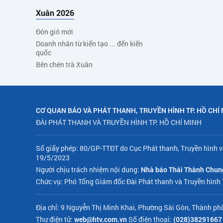
Xuân 2026
Đón gió mới
Doanh nhân từ kiến tạo ... đến kiến
quốc
Bên chén trà Xuân
CƠ QUAN BÁO VÀ PHÁT THANH, TRUYỀN HÌNH TP. HỒ CHÍ
ĐÀI PHÁT THANH VÀ TRUYỀN HÌNH TP. HỒ CHÍ MINH
Số giấy phép: 80/GP-TTĐT do Cục Phát thanh, Truyền hình v
19/5/2023
Người chịu trách nhiệm nội dung:
Nhà báo Thái Thành Chun
Chức vụ: Phó Tổng Giám đốc Đài Phát thanh và Truyền hình
Địa chỉ: 9 Nguyễn Thị Minh Khai, Phường Sài Gòn, Thành ph
Thư điện tử:
web@htv.com.vn
Số điện thoại:
(028)38291667