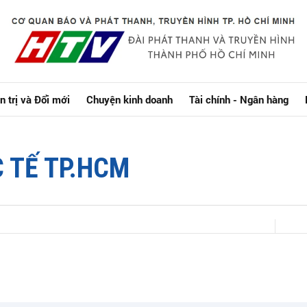
n trị và Đổi mới
Chuyện kinh doanh
Tài chính - Ngân hàng
C TẾ TP.HCM