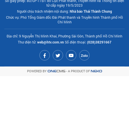
Số giấy phép: 80/GP-TTĐT do Cục Phát thanh, Truyền hình và Thông tin điện
tử cấp ngày 19/5/2023
Người chịu trách nhiệm nội dung:
Nhà báo Thái Thành Chung
Chức vụ: Phó Tổng Giám đốc Đài Phát thanh và Truyền hình Thành phố Hồ
Chí Minh
Địa chỉ: 9 Nguyễn Thị Minh Khai, Phường Sài Gòn, Thành phố Hồ Chí Minh
Thư điện tử:
web@htv.com.vn
Số điện thoại:
(028)38291667
POWERED BY
- A PRODUCT OF
ONE
CMS
NEKO