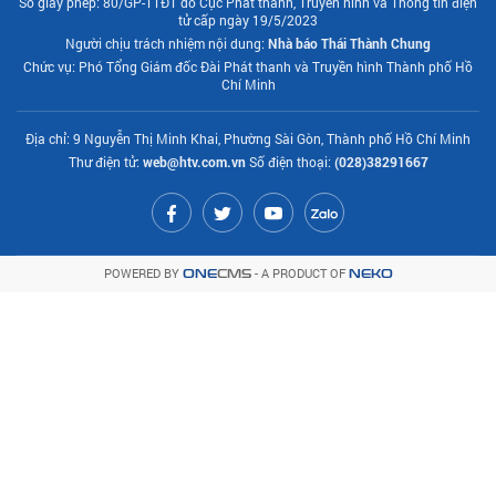
Số giấy phép: 80/GP-TTĐT do Cục Phát thanh, Truyền hình và Thông tin điện
tử cấp ngày 19/5/2023
Người chịu trách nhiệm nội dung:
Nhà báo Thái Thành Chung
Chức vụ: Phó Tổng Giám đốc Đài Phát thanh và Truyền hình Thành phố Hồ
Chí Minh
Địa chỉ: 9 Nguyễn Thị Minh Khai, Phường Sài Gòn, Thành phố Hồ Chí Minh
Thư điện tử:
web@htv.com.vn
Số điện thoại:
(028)38291667
POWERED BY
- A PRODUCT OF
ONE
CMS
NEKO