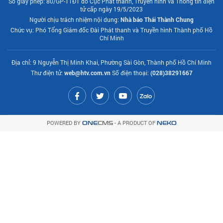
Số giấy phép: 80/GP-TTĐT do Cục Phát thanh, Truyền hình và Thông tin điện
tử cấp ngày 19/5/2023
Người chịu trách nhiệm nội dung:
Nhà báo Thái Thành Chung
Chức vụ: Phó Tổng Giám đốc Đài Phát thanh và Truyền hình Thành phố Hồ
Chí Minh
Địa chỉ: 9 Nguyễn Thị Minh Khai, Phường Sài Gòn, Thành phố Hồ Chí Minh
Thư điện tử:
web@htv.com.vn
Số điện thoại:
(028)38291667
POWERED BY
- A PRODUCT OF
ONE
CMS
NEKO