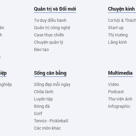
Quản trị và Đổi mới
Chuyện kinh
Tư duy điều hành
Cơ hội & Thác
ân
Quản trị công nghệ
Start up
nh
Case thực chiến
Thị trường
Chuyện quản lý
Lăng kính
Đào tạo
c
iệp
Sống cân bằng
Multimedia
nghiệp
Sống đẹp mỗi ngày
Video
Chữa lành
Podcast
Luyện tập
Thư viện ảnh
Bóng đá
Infographic
Golf
Tennis - Pickleball
Các môn khác