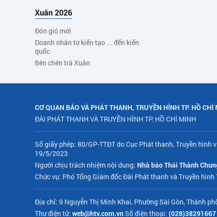
Xuân 2026
Đón gió mới
Doanh nhân từ kiến tạo ... đến kiến
quốc
Bên chén trà Xuân
CƠ QUAN BÁO VÀ PHÁT THANH, TRUYỀN HÌNH TP. HỒ CHÍ
ĐÀI PHÁT THANH VÀ TRUYỀN HÌNH TP. HỒ CHÍ MINH
Số giấy phép: 80/GP-TTĐT do Cục Phát thanh, Truyền hình v
19/5/2023
Người chịu trách nhiệm nội dung:
Nhà báo Thái Thành Chun
Chức vụ: Phó Tổng Giám đốc Đài Phát thanh và Truyền hình
Địa chỉ: 9 Nguyễn Thị Minh Khai, Phường Sài Gòn, Thành ph
Thư điện tử:
web@htv.com.vn
Số điện thoại:
(028)38291667