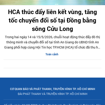
HCA thúc đẩy liên kết vùng, tăng
tốc chuyển đổi số tại Đồng bằng
sông Cửu Long
Trong hai ngày 14 và 15/5/2026, chuỗi hoạt động thúc đẩy đô thị
thông minh và chuyển đổi số tại tỉnh An Giang do UBND tỉnh An
Giang phối hợp cùng Hội Tin học TP.HCM (HCA) tổ chức đã thu hút
sự tham gia của hàng trăm đại biểu, chuyên gia công nghệ và
Toàn cảnh
doanh nghiệp. Đây được xem là bước đi cụ thể nhằm hiện thực hóa
Nghị quyết 57-NQ/TW của Bộ Chính trị về phát triển khoa học công
nghệ, đổi mới sáng tạo và chuyển đổi số quốc gia.
CƠ QUAN BÁO VÀ PHÁT THANH, TRUYỀN HÌNH TP. HỒ CHÍ MINH
ĐÀI PHÁT THANH VÀ TRUYỀN HÌNH TP. HỒ CHÍ MINH