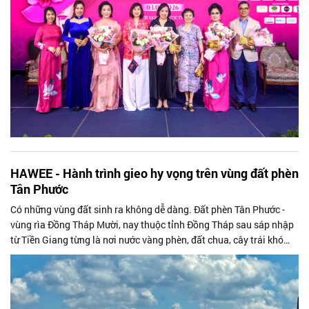
HAWEE - Hành trình gieo hy vọng trên vùng đất phèn
Tân Phước
Có những vùng đất sinh ra không dễ dàng. Đất phèn Tân Phước -
vùng rìa Đồng Tháp Mười, nay thuộc tỉnh Đồng Tháp sau sáp nhập
từ Tiền Giang từng là nơi nước vàng phèn, đất chua, cây trái khó
bén rễ. Nhưng cũng chính trên vùng đất tưởng như khắc nghiệt ấy,
cây khóm đã vươn lên bền bỉ, như biểu tượng của sức sống, của sự
chịu thương chịu khó và khát vọng đổi đời của người nông dân
miền Tây.