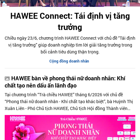
HAWEE Connect: Tái định vị tăng
trưởng
Chiều ngày 23/6, chương trình HAWEE Connect với chủ đề “Tái định
vị tăng trưởng” giúp doanh nghiệp tìm lời giải tăng trưởng trong
bối cảnh tiêu dùng thận trọng.
Cộng đồng doanh nhân
HAWEE bàn về phong thái nữ doanh nhân: Khí
chất tạo nên dấu ấn lãnh đạo
Tại chương trình “Trà chiều HAWEE” tháng 6/2026 với chủ đề
“Phong thái nữ doanh nhân - Khí chất tạo khác biệt”, bà Huỳnh Thị
Xuân Liên - Phó Chủ tịch HAWEE, Chủ tịch Hội đồng Thành viên
Công ty TNHH MTV Thời Trang CAO cho rằng, phong thái không
chỉ là hình ảnh bên ngoài hay kỹ năng giao tiếp, mà còn là cách
một người hiện diện trong cuộc đời người khác.