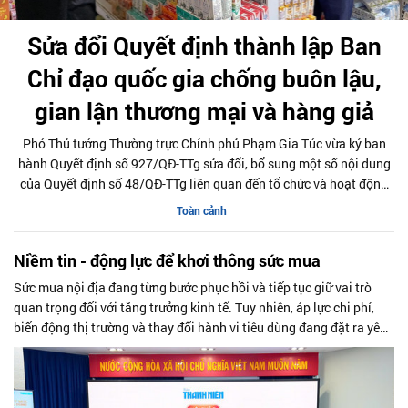
Sửa đổi Quyết định thành lập Ban
Chỉ đạo quốc gia chống buôn lậu,
gian lận thương mại và hàng giả
Phó Thủ tướng Thường trực Chính phủ Phạm Gia Túc vừa ký ban
hành Quyết định số 927/QĐ-TTg sửa đổi, bổ sung một số nội dung
của Quyết định số 48/QĐ-TTg liên quan đến tổ chức và hoạt động
của Ban Chỉ đạo quốc gia chống buôn lậu, gian lận thương mại và
Toàn cảnh
hàng giả.
Niềm tin - động lực để khơi thông sức mua
Sức mua nội địa đang từng bước phục hồi và tiếp tục giữ vai trò
quan trọng đối với tăng trưởng kinh tế. Tuy nhiên, áp lực chi phí,
biến động thị trường và thay đổi hành vi tiêu dùng đang đặt ra yêu
cầu về những giải pháp dài hạn.