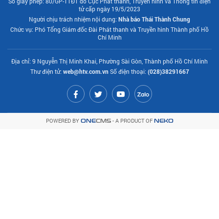
Số giấy phép: 80/GP-TTĐT do Cục Phát thanh, Truyền hình và Thông tin điện
tử cấp ngày 19/5/2023
Người chịu trách nhiệm nội dung:
Nhà báo Thái Thành Chung
Chức vụ: Phó Tổng Giám đốc Đài Phát thanh và Truyền hình Thành phố Hồ
Chí Minh
Địa chỉ: 9 Nguyễn Thị Minh Khai, Phường Sài Gòn, Thành phố Hồ Chí Minh
Thư điện tử:
web@htv.com.vn
Số điện thoại:
(028)38291667
POWERED BY
- A PRODUCT OF
ONE
CMS
NEKO