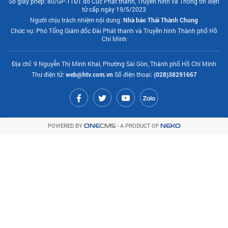
Số giấy phép: 80/GP-TTĐT do Cục Phát thanh, Truyền hình và Thông tin điện
tử cấp ngày 19/5/2023
Người chịu trách nhiệm nội dung:
Nhà báo Thái Thành Chung
Chức vụ: Phó Tổng Giám đốc Đài Phát thanh và Truyền hình Thành phố Hồ
Chí Minh
Địa chỉ: 9 Nguyễn Thị Minh Khai, Phường Sài Gòn, Thành phố Hồ Chí Minh
Thư điện tử:
web@htv.com.vn
Số điện thoại:
(028)38291667
POWERED BY
- A PRODUCT OF
ONE
CMS
NEKO