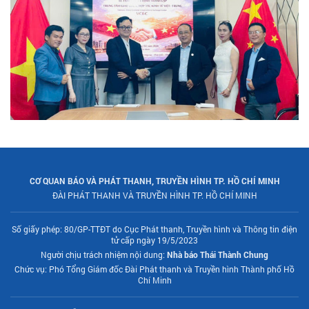
CƠ QUAN BÁO VÀ PHÁT THANH, TRUYỀN HÌNH TP. HỒ CHÍ MINH
ĐÀI PHÁT THANH VÀ TRUYỀN HÌNH TP. HỒ CHÍ MINH
Số giấy phép: 80/GP-TTĐT do Cục Phát thanh, Truyền hình và Thông tin điện
tử cấp ngày 19/5/2023
Người chịu trách nhiệm nội dung:
Nhà báo Thái Thành Chung
Chức vụ: Phó Tổng Giám đốc Đài Phát thanh và Truyền hình Thành phố Hồ
Chí Minh