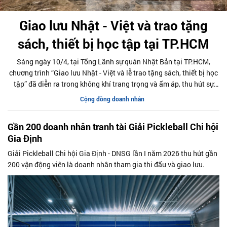
Giao lưu Nhật - Việt và trao tặng
sách, thiết bị học tập tại TP.HCM
Sáng ngày 10/4, tại Tổng Lãnh sự quán Nhật Bản tại TP.HCM,
chương trình “Giao lưu Nhật - Việt và lễ trao tặng sách, thiết bị học
tập” đã diễn ra trong không khí trang trọng và ấm áp, thu hút sự
tham gia của đông đảo đại biểu, tổ chức và sinh viên hai nước.
Cộng đồng doanh nhân
Gần 200 doanh nhân tranh tài Giải Pickleball Chi hội
Gia Định
Giải Pickleball Chi hội Gia Định - DNSG lần I năm 2026 thu hút gần
200 vận động viên là doanh nhân tham gia thi đấu và giao lưu.