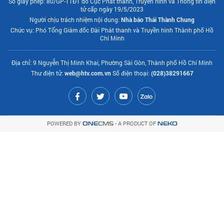
Số giấy phép: 80/GP-TTĐT do Cục Phát thanh, Truyền hình và Thông tin điện
tử cấp ngày 19/5/2023
Người chịu trách nhiệm nội dung:
Nhà báo Thái Thành Chung
Chức vụ: Phó Tổng Giám đốc Đài Phát thanh và Truyền hình Thành phố Hồ
Chí Minh
Địa chỉ: 9 Nguyễn Thị Minh Khai, Phường Sài Gòn, Thành phố Hồ Chí Minh
Thư điện tử:
web@htv.com.vn
Số điện thoại:
(028)38291667
POWERED BY
- A PRODUCT OF
ONE
CMS
NEKO