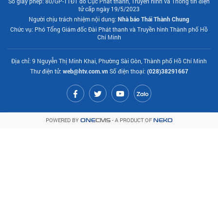
Số giấy phép: 80/GP-TTĐT do Cục Phát thanh, Truyền hình và Thông tin điện
tử cấp ngày 19/5/2023
Người chịu trách nhiệm nội dung:
Nhà báo Thái Thành Chung
Chức vụ: Phó Tổng Giám đốc Đài Phát thanh và Truyền hình Thành phố Hồ
Chí Minh
Địa chỉ: 9 Nguyễn Thị Minh Khai, Phường Sài Gòn, Thành phố Hồ Chí Minh
Thư điện tử:
web@htv.com.vn
Số điện thoại:
(028)38291667
POWERED BY
- A PRODUCT OF
ONE
CMS
NEKO