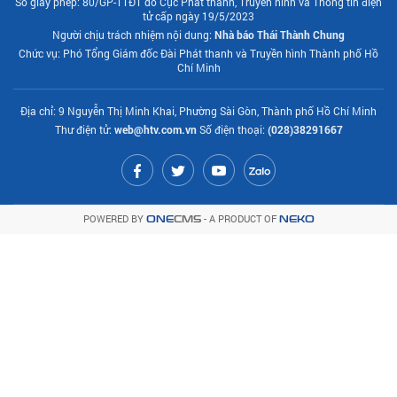
Số giấy phép: 80/GP-TTĐT do Cục Phát thanh, Truyền hình và Thông tin điện
tử cấp ngày 19/5/2023
Người chịu trách nhiệm nội dung:
Nhà báo Thái Thành Chung
Chức vụ: Phó Tổng Giám đốc Đài Phát thanh và Truyền hình Thành phố Hồ
Chí Minh
Địa chỉ: 9 Nguyễn Thị Minh Khai, Phường Sài Gòn, Thành phố Hồ Chí Minh
Thư điện tử:
web@htv.com.vn
Số điện thoại:
(028)38291667
POWERED BY
- A PRODUCT OF
ONE
CMS
NEKO