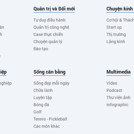
Quản trị và Đổi mới
Chuyện kinh
Tư duy điều hành
Cơ hội & Thác
ân
Quản trị công nghệ
Start up
nh
Case thực chiến
Thị trường
Chuyện quản lý
Lăng kính
Đào tạo
c
iệp
Sống cân bằng
Multimedia
nghiệp
Sống đẹp mỗi ngày
Video
Chữa lành
Podcast
Luyện tập
Thư viện ảnh
Bóng đá
Infographic
Golf
Tennis - Pickleball
Các môn khác