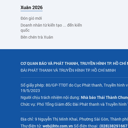
Xuân 2026
Đón gió mới
Doanh nhân từ kiến tạo ... đến kiến
quốc
Bên chén trà Xuân
CƠ QUAN BÁO VÀ PHÁT THANH, TRUYỀN HÌNH TP. HỒ CHÍ
ĐÀI PHÁT THANH VÀ TRUYỀN HÌNH TP. HỒ CHÍ MINH
Số giấy phép: 80/GP-TTĐT do Cục Phát thanh, Truyền hình v
19/5/2023
Người chịu trách nhiệm nội dung:
Nhà báo Thái Thành Chun
Chức vụ: Phó Tổng Giám đốc Đài Phát thanh và Truyền hình
Địa chỉ: 9 Nguyễn Thị Minh Khai, Phường Sài Gòn, Thành ph
Thư điện tử:
web@htv.com.vn
Số điện thoại:
(028)38291667