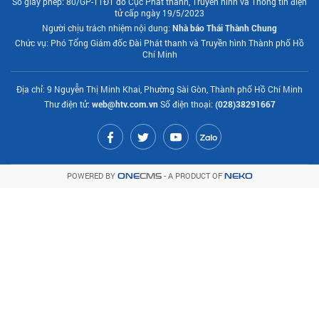
Số giấy phép: 80/GP-TTĐT do Cục Phát thanh, Truyền hình và Thông tin điện
tử cấp ngày 19/5/2023
Người chịu trách nhiệm nội dung:
Nhà báo Thái Thành Chung
Chức vụ: Phó Tổng Giám đốc Đài Phát thanh và Truyền hình Thành phố Hồ
Chí Minh
Địa chỉ: 9 Nguyễn Thị Minh Khai, Phường Sài Gòn, Thành phố Hồ Chí Minh
Thư điện tử:
web@htv.com.vn
Số điện thoại:
(028)38291667
POWERED BY
- A PRODUCT OF
ONE
CMS
NEKO