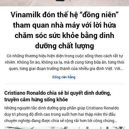
Vinamilk đón thế hệ “đồng niên”
tham quan nhà máy với lời hứa
chăm sóc sức khỏe bằng dinh
dưỡng chất lượng
Có những thương hiệu hiện diện trong cuộc sống theo cách rất tự
nhiên. Không ồn ào, không xa lạ, mà đi cùng từng bữa ăn, từng thói
quen, từng giai đoạn trưởng thành của nhiều gia đình Việt. Với
nhiều người thuộc thế hệ 1976, Vinamilk là một ký ức như vậy.
Sống cân bằng
Cristiano Ronaldo chia sẻ bí quyết dinh dưỡng,
truyền cảm hứng sống khỏe
Những nguyên tắc dinh dưỡng góp phần giúp Cristiano Ronaldo
duy trì phong độ đỉnh cao trong suốt hơn hai thập niên thi đấu
chuyên nghiệp đang được chia sẻ rộng rãi hơn tới công chúng
thông qua chiến dịch toàn cầu “Fuel Like Ronaldo” do Herbalife