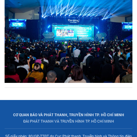
CƠ QUAN BÁO VÀ PHÁT THANH, TRUYỀN HÌNH TP. HỒ CHÍ MINH
ĐÀI PHÁT THANH VÀ TRUYỀN HÌNH TP. HỒ CHÍ MINH
Số giấy phép: 80/GP-TTĐT do Cục Phát thanh, Truyền hình và Thông tin điện