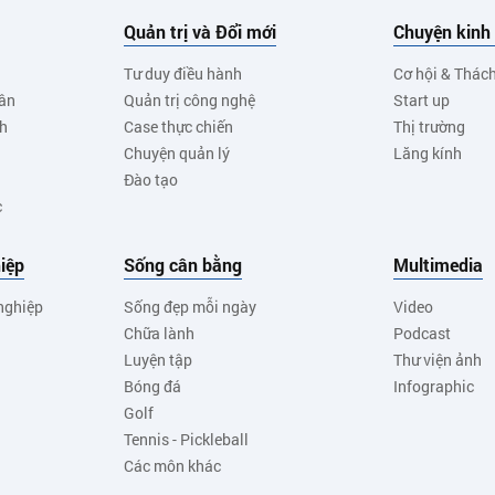
Quản trị và Đổi mới
Chuyện kinh
Tư duy điều hành
Cơ hội & Thác
ân
Quản trị công nghệ
Start up
nh
Case thực chiến
Thị trường
Chuyện quản lý
Lăng kính
Đào tạo
c
iệp
Sống cân bằng
Multimedia
nghiệp
Sống đẹp mỗi ngày
Video
Chữa lành
Podcast
Luyện tập
Thư viện ảnh
Bóng đá
Infographic
Golf
Tennis - Pickleball
Các môn khác