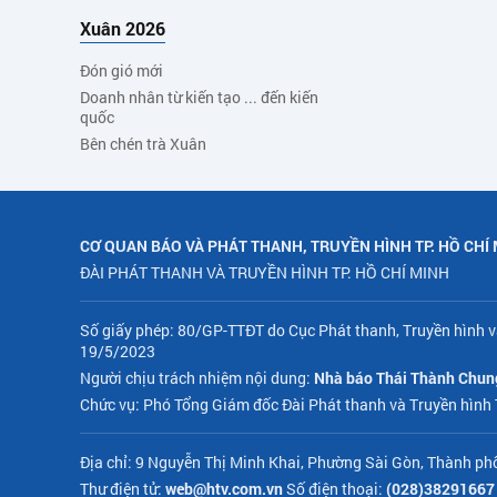
Xuân 2026
Đón gió mới
Doanh nhân từ kiến tạo ... đến kiến
quốc
Bên chén trà Xuân
CƠ QUAN BÁO VÀ PHÁT THANH, TRUYỀN HÌNH TP. HỒ CHÍ
ĐÀI PHÁT THANH VÀ TRUYỀN HÌNH TP. HỒ CHÍ MINH
Số giấy phép: 80/GP-TTĐT do Cục Phát thanh, Truyền hình v
19/5/2023
Người chịu trách nhiệm nội dung:
Nhà báo Thái Thành Chun
Chức vụ: Phó Tổng Giám đốc Đài Phát thanh và Truyền hình
Địa chỉ: 9 Nguyễn Thị Minh Khai, Phường Sài Gòn, Thành ph
Thư điện tử:
web@htv.com.vn
Số điện thoại:
(028)38291667