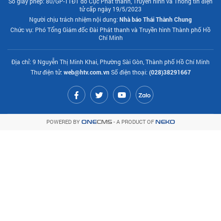
Số giấy phép: 80/GP-TTĐT do Cục Phát thanh, Truyền hình và Thông tin điện
tử cấp ngày 19/5/2023
Người chịu trách nhiệm nội dung:
Nhà báo Thái Thành Chung
Chức vụ: Phó Tổng Giám đốc Đài Phát thanh và Truyền hình Thành phố Hồ
Chí Minh
Địa chỉ: 9 Nguyễn Thị Minh Khai, Phường Sài Gòn, Thành phố Hồ Chí Minh
Thư điện tử:
web@htv.com.vn
Số điện thoại:
(028)38291667
POWERED BY
- A PRODUCT OF
ONE
CMS
NEKO