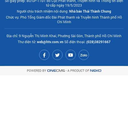
Số giấy phép: 80/GP-TTĐT do Cục Phát thanh, Truyền hình và Thông tin điện
tử cấp ngày 19/5/2023
Người chịu trách nhiệm nội dung:
Nhà báo Thái Thành Chung
Chức vụ: Phó Tổng Giám đốc Đài Phát thanh và Truyền hình Thành phố Hồ
Chí Minh
Địa chỉ: 9 Nguyễn Thị Minh Khai, Phường Sài Gòn, Thành phố Hồ Chí Minh
Thư điện tử:
web@htv.com.vn
Số điện thoại:
(028)38291667
POWERED BY
- A PRODUCT OF
ONE
CMS
NEKO