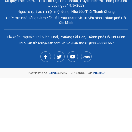
Số giấy phép: 80/GP-TTĐT do Cục Phát thanh, Truyền hình và Thông tin điện
tử cấp ngày 19/5/2023
Người chịu trách nhiệm nội dung:
Nhà báo Thái Thành Chung
Chức vụ: Phó Tổng Giám đốc Đài Phát thanh và Truyền hình Thành phố Hồ
Chí Minh
Địa chỉ: 9 Nguyễn Thị Minh Khai, Phường Sài Gòn, Thành phố Hồ Chí Minh
Thư điện tử:
web@htv.com.vn
Số điện thoại:
(028)38291667
POWERED BY
- A PRODUCT OF
ONE
CMS
NEKO