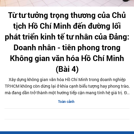
Từ tư tưởng trọng thương của Chủ
tịch Hồ Chí Minh đến đường lối
phát triển kinh tế tư nhân của Đảng:
Doanh nhân - tiên phong trong
Không gian văn hóa Hồ Chí Minh
(Bài 4)
Xây dựng không gian văn hóa Hồ Chí Minh trong doanh nghiệp
TP.HCM không còn dừng lại ở khía cạnh biểu tượng hay phong trào,
mà đang dần trở thành một hướng tiếp cận mang tính hệ giá trị. Đó
là cách để tư tưởng, đạo đức và phong cách của Chủ tịch Hồ Chí
Toàn cảnh
Minh không chỉ được nhắc lại, mà thực sự đi vào đời sống vận hành
của doanh nghiệp.