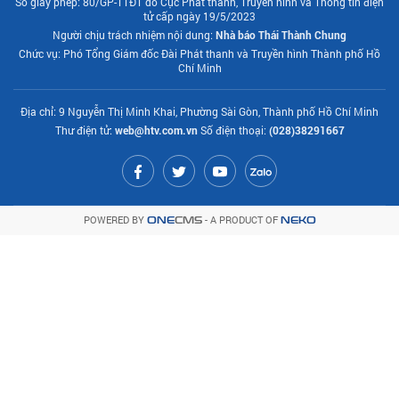
Số giấy phép: 80/GP-TTĐT do Cục Phát thanh, Truyền hình và Thông tin điện
tử cấp ngày 19/5/2023
Người chịu trách nhiệm nội dung:
Nhà báo Thái Thành Chung
Chức vụ: Phó Tổng Giám đốc Đài Phát thanh và Truyền hình Thành phố Hồ
Chí Minh
Địa chỉ: 9 Nguyễn Thị Minh Khai, Phường Sài Gòn, Thành phố Hồ Chí Minh
Thư điện tử:
web@htv.com.vn
Số điện thoại:
(028)38291667
POWERED BY
- A PRODUCT OF
ONE
CMS
NEKO