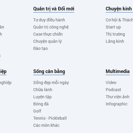
Quản trị và Đổi mới
Chuyện kinh
Tư duy điều hành
Cơ hội & Thác
ân
Quản trị công nghệ
Start up
nh
Case thực chiến
Thị trường
Chuyện quản lý
Lăng kính
Đào tạo
c
iệp
Sống cân bằng
Multimedia
nghiệp
Sống đẹp mỗi ngày
Video
Chữa lành
Podcast
Luyện tập
Thư viện ảnh
Bóng đá
Infographic
Golf
Tennis - Pickleball
Các môn khác