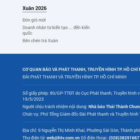
Xuân 2026
Đón gió mới
Doanh nhân từ kiến tạo ... đến kiến
quốc
Bên chén trà Xuân
CƠ QUAN BÁO VÀ PHÁT THANH, TRUYỀN HÌNH TP. HỒ CHÍ
ĐÀI PHÁT THANH VÀ TRUYỀN HÌNH TP. HỒ CHÍ MINH
Số giấy phép: 80/GP-TTĐT do Cục Phát thanh, Truyền hình v
19/5/2023
Người chịu trách nhiệm nội dung:
Nhà báo Thái Thành Chun
Chức vụ: Phó Tổng Giám đốc Đài Phát thanh và Truyền hình
Địa chỉ: 9 Nguyễn Thị Minh Khai, Phường Sài Gòn, Thành ph
Thư điện tử:
web@htv.com.vn
Số điện thoại:
(028)38291667