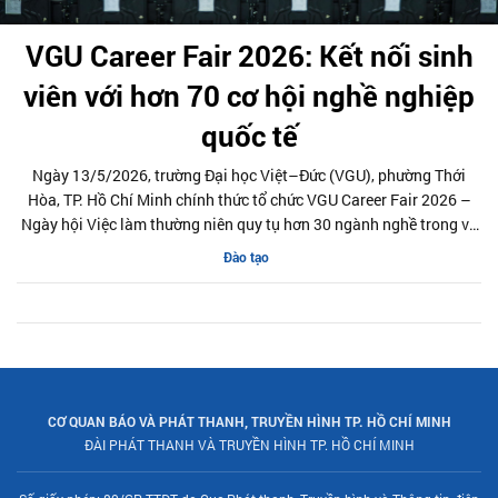
VGU Career Fair 2026: Kết nối sinh
viên với hơn 70 cơ hội nghề nghiệp
quốc tế
Ngày 13/5/2026, trường Đại học Việt–Đức (VGU), phường Thới
Hòa, TP. Hồ Chí Minh chính thức tổ chức VGU Career Fair 2026 –
Ngày hội Việc làm thường niên quy tụ hơn 30 ngành nghề trong và
ngoài nước, mang đến hơn 80 cơ hội việc làm và thực tập, trở thành
Đào tạo
điểm hẹn kết nối trực tiếp giữa hang ngàn sinh viên trong trường
với thị trường lao động quốc tế.
CƠ QUAN BÁO VÀ PHÁT THANH, TRUYỀN HÌNH TP. HỒ CHÍ MINH
ĐÀI PHÁT THANH VÀ TRUYỀN HÌNH TP. HỒ CHÍ MINH