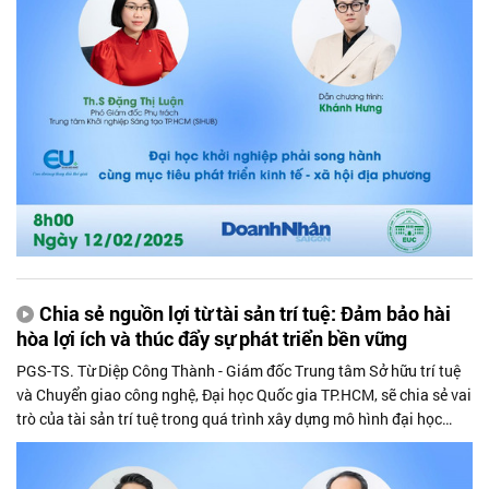
chính sách hỗ trợ sẽ là động lực quan trọng, thúc đẩy quá trình
hiện thực hóa mô hình này...
Chia sẻ nguồn lợi từ tài sản trí tuệ: Đảm bảo hài
hòa lợi ích và thúc đẩy sự phát triển bền vững
PGS-TS. Từ Diệp Công Thành - Giám đốc Trung tâm Sở hữu trí tuệ
và Chuyển giao công nghệ, Đại học Quốc gia TP.HCM, sẽ chia sẻ vai
trò của tài sản trí tuệ trong quá trình xây dựng mô hình đại học
khởi nghiệp. Đồng thời, ông đề xuất cách chia sẻ nguồn lợi từ loại
tài sản này, đảm bảo sự hài hòa lợi ích và thúc đẩy sự phát triển