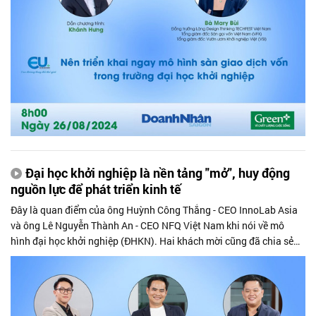
Đại học khởi nghiệp là nền tảng "mở", huy động
nguồn lực để phát triển kinh tế
Đây là quan điểm của ông Huỳnh Công Thắng - CEO InnoLab Asia
và ông Lê Nguyễn Thành An - CEO NFQ Việt Nam khi nói về mô
hình đại học khởi nghiệp (ĐHKN). Hai khách mời cũng đã chia sẻ
những cách làm hiệu quả của các trường đại học tiên tiến trên thế
giới để các trường đại học Việt Nam có thể tham khảo khi xây dựng
ĐHKN.