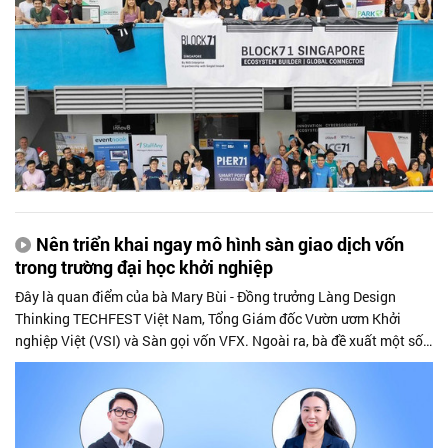
Nên triển khai ngay mô hình sàn giao dịch vốn
trong trường đại học khởi nghiệp
Đây là quan điểm của bà Mary Bùi - Đồng trưởng Làng Design
Thinking TECHFEST Việt Nam, Tổng Giám đốc Vườn ươm Khởi
nghiệp Việt (VSI) và Sàn gọi vốn VFX. Ngoài ra, bà đề xuất một số
vấn đề cần thay đổi, bổ sung hoặc làm rõ trong góc độ chính sách,
nhằm tạo điều kiện thuận lợi nhất cho hoạt động khởi nghiệp đổi
mới sáng tạo phát triển mạnh mẽ.