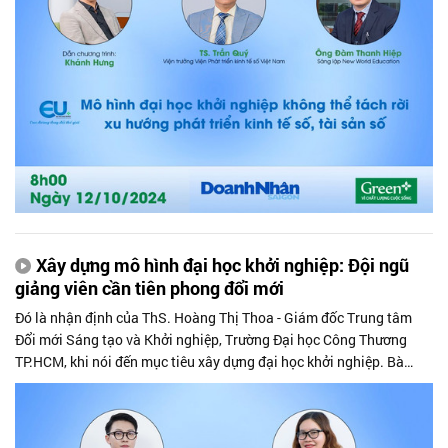
Xây dựng mô hình đại học khởi nghiệp: Đội ngũ
giảng viên cần tiên phong đổi mới
Đó là nhận định của ThS. Hoàng Thị Thoa - Giám đốc Trung tâm
Đổi mới Sáng tạo và Khởi nghiệp, Trường Đại học Công Thương
TP.HCM, khi nói đến mục tiêu xây dựng đại học khởi nghiệp. Bà
Thoa cũng đề xuất một số cơ chế, chính sách, nhằm tạo điều kiện
thuận lợi cho thầy cô trong quá trình tiếp nhận thêm một "nhiệm
vụ" mới: Thúc đẩy hoạt động khởi nghiệp, đổi mới sáng tạo trong