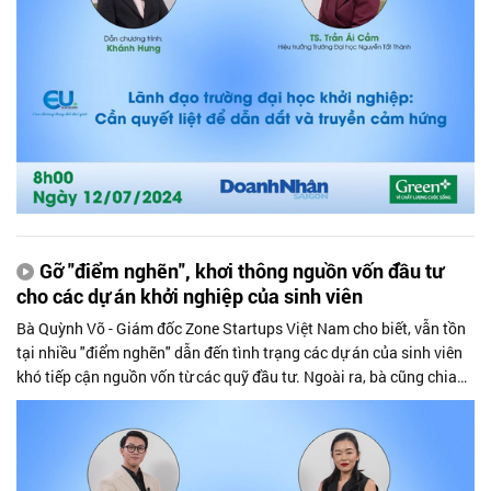
Gỡ "điểm nghẽn", khơi thông nguồn vốn đầu tư
cho các dự án khởi nghiệp của sinh viên
Bà Quỳnh Võ - Giám đốc Zone Startups Việt Nam cho biết, vẫn tồn
tại nhiều "điểm nghẽn" dẫn đến tình trạng các dự án của sinh viên
khó tiếp cận nguồn vốn từ các quỹ đầu tư. Ngoài ra, bà cũng chia
sẻ về các tiêu chí khi lựa chọn rót vốn cho một dự án khởi nghiệp
của sinh viên, cũng như "khẩu vị" của các quỹ đầu tư trên thị trường
hiện nay.