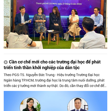
Cần cơ chế mới cho các trường đại học để phát
triển tinh thần khởi nghiệp của dân tộc
Theo PGS-TS. Nguyễn Đức Trung - Hiệu trưởng Trường Đại học
Ngân hàng TP.HCM, trường đại học là trung tâm nuôi dưỡng, phát
triển các ý tưởng mới thành sự thật. Do đó, cần thay đổi cơ chế để
các giảng viên có thể tham gia vào thực tiễn doanh, giúp họ có
nhiều trải nghiệm, tri thức và truyền đạt tốt hơn cho sinh viên.
Đồng thời, các trường cũng cần có cơ chế tuyển dụng và thành lập
các quỹ phù hợp để đầu tư cho các dự án khởi nghiệp của sinh viên.