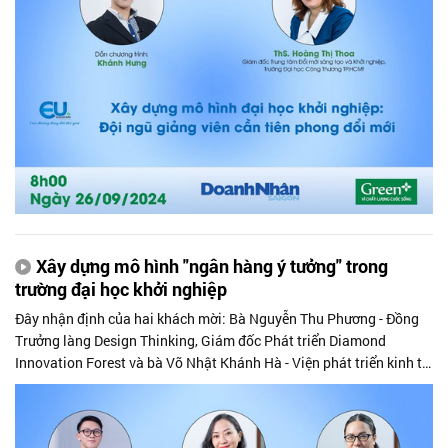
trường đại học.
Xây dựng mô hình "ngân hàng ý tưởng" trong
trường đại học khởi nghiệp
Đây nhận định của hai khách mời: Bà Nguyễn Thu Phương - Đồng
Trưởng làng Design Thinking, Giám đốc Phát triển Diamond
Innovation Forest và bà Võ Nhật Khánh Hà - Viện phát triển kinh tế
số Việt Nam, CEO UniCoach. Hai khách mời cũng chia sẻ những lợi
ích thiết thực khi mô hình này được áp dụng và triển khai rộng rãi,
đặc biệt là sẽ giúp tăng tỉ lệ thương mại hoá thành công các ý