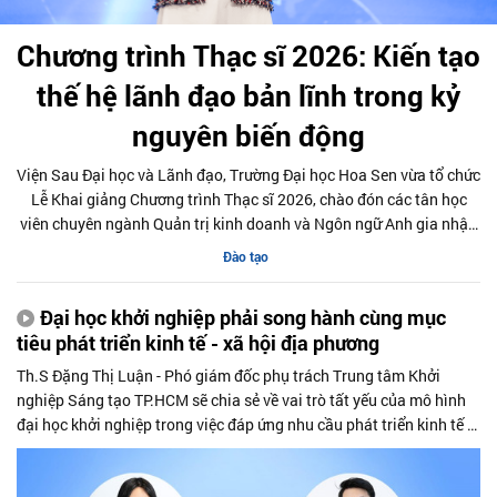
Chương trình Thạc sĩ 2026: Kiến tạo
thế hệ lãnh đạo bản lĩnh trong kỷ
nguyên biến động
Viện Sau Đại học và Lãnh đạo, Trường Đại học Hoa Sen vừa tổ chức
Lễ Khai giảng Chương trình Thạc sĩ 2026, chào đón các tân học
viên chuyên ngành Quản trị kinh doanh và Ngôn ngữ Anh gia nhập
cộng đồng học tập bậc sau đại học.
Đào tạo
Đại học khởi nghiệp phải song hành cùng mục
tiêu phát triển kinh tế - xã hội địa phương
Th.S Đặng Thị Luận - Phó giám đốc phụ trách Trung tâm Khởi
nghiệp Sáng tạo TP.HCM sẽ chia sẻ về vai trò tất yếu của mô hình
đại học khởi nghiệp trong việc đáp ứng nhu cầu phát triển kinh tế -
xã hội của địa phương và khu vực. Bà cho rằng, sự đồng hành chặt
chẽ của Chính phủ và các cơ quan quản lý nhà nước thông qua các