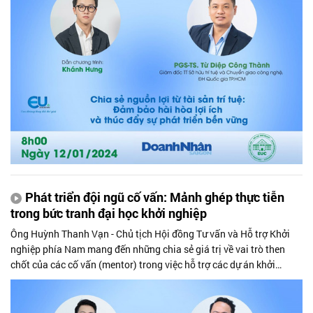
bền vững, thông qua bốn nguyên tắc cốt lõi: Công bằng - minh
bạch - khuyến khích - bền vững.
Phát triển đội ngũ cố vấn: Mảnh ghép thực tiễn
trong bức tranh đại học khởi nghiệp
Ông Huỳnh Thanh Vạn - Chủ tịch Hội đồng Tư vấn và Hỗ trợ Khởi
nghiệp phía Nam mang đến những chia sẻ giá trị về vai trò then
chốt của các cố vấn (mentor) trong việc hỗ trợ các dự án khởi
nghiệp của sinh viên. Đồng thời, ông cũng đề xuất những tiêu chí
đánh giá hiệu quả của hoạt động này khi các trường hướng tới mô
hình đại học khởi nghiệp.