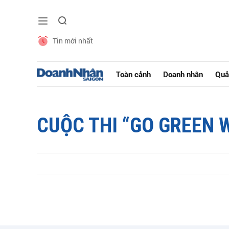
Tin mới nhất
Toàn cảnh
Doanh nhân
Quả
CUỘC THI “GO GREEN 