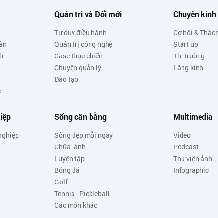
Quản trị và Đổi mới
Chuyện kinh
Tư duy điều hành
Cơ hội & Thác
ân
Quản trị công nghệ
Start up
nh
Case thực chiến
Thị trường
Chuyện quản lý
Lăng kính
Đào tạo
c
iệp
Sống cân bằng
Multimedia
nghiệp
Sống đẹp mỗi ngày
Video
Chữa lành
Podcast
Luyện tập
Thư viện ảnh
Bóng đá
Infographic
Golf
Tennis - Pickleball
Các môn khác