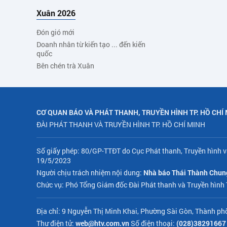
Xuân 2026
Đón gió mới
Doanh nhân từ kiến tạo ... đến kiến
quốc
Bên chén trà Xuân
CƠ QUAN BÁO VÀ PHÁT THANH, TRUYỀN HÌNH TP. HỒ CHÍ
ĐÀI PHÁT THANH VÀ TRUYỀN HÌNH TP. HỒ CHÍ MINH
Số giấy phép: 80/GP-TTĐT do Cục Phát thanh, Truyền hình v
19/5/2023
Người chịu trách nhiệm nội dung:
Nhà báo Thái Thành Chun
Chức vụ: Phó Tổng Giám đốc Đài Phát thanh và Truyền hình
Địa chỉ: 9 Nguyễn Thị Minh Khai, Phường Sài Gòn, Thành ph
Thư điện tử:
web@htv.com.vn
Số điện thoại:
(028)38291667