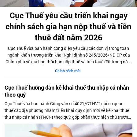
Cục Thuế yêu cầu triển khai ngay
chính sách gia hạn nộp thuế và tiền
thuê đất năm 2026
Cục Thuế vừa ban hành công điện yêu cầu các đơn vị trong toàn
ngành khẩn trương triển khai Nghị định số 245/2026/NĐ-CP của
Chính phủ về gia hạn thời hạn nộp thuế và tiền thuê đất trong năm
2026, nhằm bảo đảm chính sách nhanh chóng đi vào thực tiễn và
Chính sách mới
hỗ trợ kịp thời cho người nộp thuế.
Cục Thuế hướng dẫn kê khai thuế thu nhập cá nhân
theo quý
Cục Thuế vừa ban hành Công văn số 4021/CT-NVT gửi cơ quan
thuế các địa phương nhằm triển khai quy định mới về kê khai thuế
thu nhập cá nhân (TNCN) theo quý, góp phần thực hiện chủ trương
cắt giảm, đơn giản hóa thủ tục hành chính của Chính phủ.