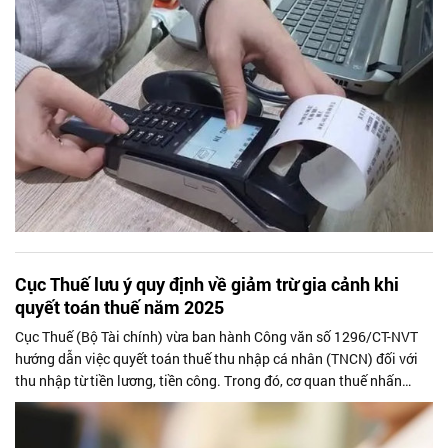
Cục Thuế lưu ý quy định về giảm trừ gia cảnh khi
quyết toán thuế năm 2025
Cục Thuế (Bộ Tài chính) vừa ban hành Công văn số 1296/CT-NVT
hướng dẫn việc quyết toán thuế thu nhập cá nhân (TNCN) đối với
thu nhập từ tiền lương, tiền công. Trong đó, cơ quan thuế nhấn
mạnh một số nội dung liên quan đến mức giảm trừ gia cảnh, biểu
thuế áp dụng cũng như thời hạn nộp hồ sơ quyết toán từ kỳ tính
thuế năm 2025.