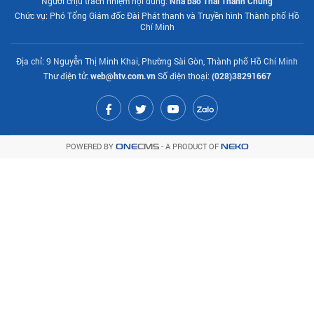
Người chịu trách nhiệm nội dung:
Nhà báo Thái Thành Chung
Chức vụ: Phó Tổng Giám đốc Đài Phát thanh và Truyền hình Thành phố Hồ
Chí Minh
Địa chỉ: 9 Nguyễn Thị Minh Khai, Phường Sài Gòn, Thành phố Hồ Chí Minh
Thư điện tử:
web@htv.com.vn
Số điện thoại:
(028)38291667
POWERED BY
- A PRODUCT OF
ONE
CMS
NEKO