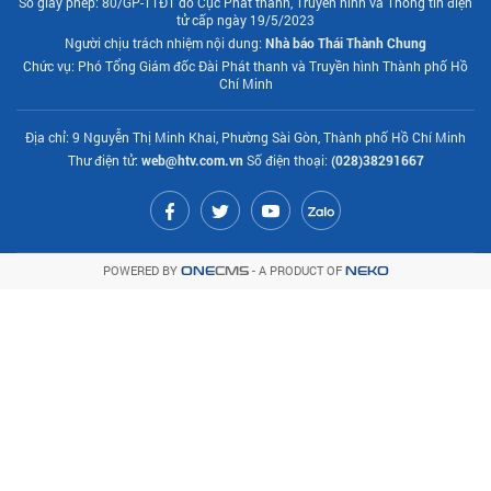
Số giấy phép: 80/GP-TTĐT do Cục Phát thanh, Truyền hình và Thông tin điện
tử cấp ngày 19/5/2023
Người chịu trách nhiệm nội dung:
Nhà báo Thái Thành Chung
Chức vụ: Phó Tổng Giám đốc Đài Phát thanh và Truyền hình Thành phố Hồ
Chí Minh
Địa chỉ: 9 Nguyễn Thị Minh Khai, Phường Sài Gòn, Thành phố Hồ Chí Minh
Thư điện tử:
web@htv.com.vn
Số điện thoại:
(028)38291667
POWERED BY
- A PRODUCT OF
ONE
CMS
NEKO