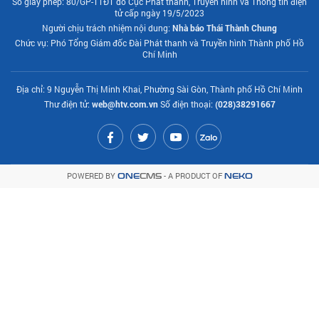
Số giấy phép: 80/GP-TTĐT do Cục Phát thanh, Truyền hình và Thông tin điện
tử cấp ngày 19/5/2023
Người chịu trách nhiệm nội dung:
Nhà báo Thái Thành Chung
Chức vụ: Phó Tổng Giám đốc Đài Phát thanh và Truyền hình Thành phố Hồ
Chí Minh
Địa chỉ: 9 Nguyễn Thị Minh Khai, Phường Sài Gòn, Thành phố Hồ Chí Minh
Thư điện tử:
web@htv.com.vn
Số điện thoại:
(028)38291667
POWERED BY
- A PRODUCT OF
ONE
CMS
NEKO