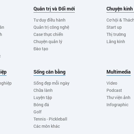
Quản trị và Đổi mới
Chuyện kinh
Tư duy điều hành
Cơ hội & Thác
ân
Quản trị công nghệ
Start up
nh
Case thực chiến
Thị trường
Chuyện quản lý
Lăng kính
Đào tạo
c
iệp
Sống cân bằng
Multimedia
nghiệp
Sống đẹp mỗi ngày
Video
Chữa lành
Podcast
Luyện tập
Thư viện ảnh
Bóng đá
Infographic
Golf
Tennis - Pickleball
Các môn khác