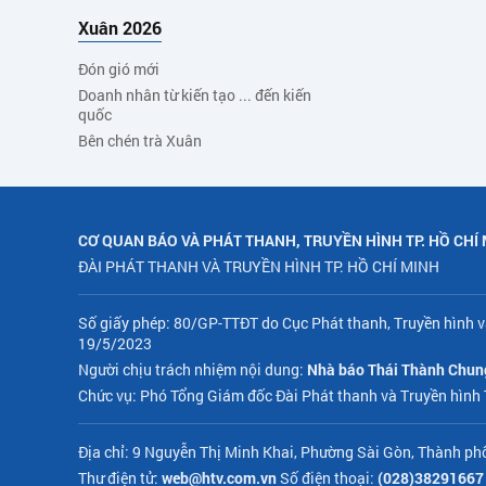
Xuân 2026
Đón gió mới
Doanh nhân từ kiến tạo ... đến kiến
quốc
Bên chén trà Xuân
CƠ QUAN BÁO VÀ PHÁT THANH, TRUYỀN HÌNH TP. HỒ CHÍ
ĐÀI PHÁT THANH VÀ TRUYỀN HÌNH TP. HỒ CHÍ MINH
Số giấy phép: 80/GP-TTĐT do Cục Phát thanh, Truyền hình v
19/5/2023
Người chịu trách nhiệm nội dung:
Nhà báo Thái Thành Chun
Chức vụ: Phó Tổng Giám đốc Đài Phát thanh và Truyền hình
Địa chỉ: 9 Nguyễn Thị Minh Khai, Phường Sài Gòn, Thành ph
Thư điện tử:
web@htv.com.vn
Số điện thoại:
(028)38291667