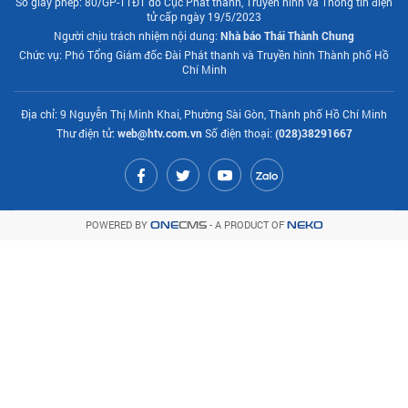
Số giấy phép: 80/GP-TTĐT do Cục Phát thanh, Truyền hình và Thông tin điện
tử cấp ngày 19/5/2023
Người chịu trách nhiệm nội dung:
Nhà báo Thái Thành Chung
Chức vụ: Phó Tổng Giám đốc Đài Phát thanh và Truyền hình Thành phố Hồ
Chí Minh
Địa chỉ: 9 Nguyễn Thị Minh Khai, Phường Sài Gòn, Thành phố Hồ Chí Minh
Thư điện tử:
web@htv.com.vn
Số điện thoại:
(028)38291667
POWERED BY
- A PRODUCT OF
ONE
CMS
NEKO