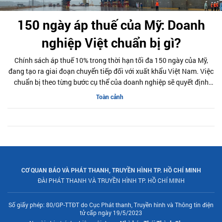
150 ngày áp thuế của Mỹ: Doanh
nghiệp Việt chuẩn bị gì?
Chính sách áp thuế 10% trong thời hạn tối đa 150 ngày của Mỹ,
đang tạo ra giai đoạn chuyển tiếp đối với xuất khẩu Việt Nam. Việc
chuẩn bị theo từng bước cụ thể của doanh nghiệp sẽ quyết định
khả năng giữ thị trường trong thời gian tới.
Toàn cảnh
CƠ QUAN BÁO VÀ PHÁT THANH, TRUYỀN HÌNH TP. HỒ CHÍ MINH
ĐÀI PHÁT THANH VÀ TRUYỀN HÌNH TP. HỒ CHÍ MINH
Số giấy phép: 80/GP-TTĐT do Cục Phát thanh, Truyền hình và Thông tin điện
tử cấp ngày 19/5/2023