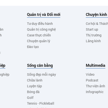
Quản trị và Đổi mới
Chuyện kinh
Tư duy điều hành
Cơ hội & Thác
ân
Quản trị công nghệ
Start up
nh
Case thực chiến
Thị trường
Chuyện quản lý
Lăng kính
Đào tạo
c
iệp
Sống cân bằng
Multimedia
nghiệp
Sống đẹp mỗi ngày
Video
Chữa lành
Podcast
Luyện tập
Thư viện ảnh
Bóng đá
Infographic
Golf
Tennis - Pickleball