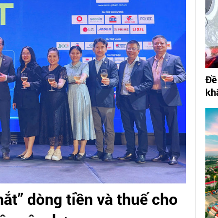
Đề
kh
ắt” dòng tiền và thuế cho