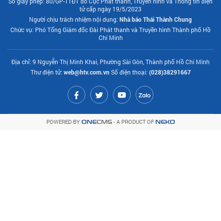
Số giấy phép: 80/GP-TTĐT do Cục Phát thanh, Truyền hình và Thông tin điện
tử cấp ngày 19/5/2023
Người chịu trách nhiệm nội dung:
Nhà báo Thái Thành Chung
Chức vụ: Phó Tổng Giám đốc Đài Phát thanh và Truyền hình Thành phố Hồ
Chí Minh
Địa chỉ: 9 Nguyễn Thị Minh Khai, Phường Sài Gòn, Thành phố Hồ Chí Minh
Thư điện tử:
web@htv.com.vn
Số điện thoại:
(028)38291667
POWERED BY
- A PRODUCT OF
ONE
CMS
NEKO