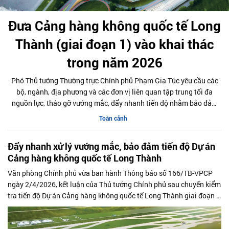
Đưa Cảng hàng không quốc tế Long
Thành (giai đoạn 1) vào khai thác
trong năm 2026
Phó Thủ tướng Thường trực Chính phủ Phạm Gia Túc yêu cầu các
bộ, ngành, địa phương và các đơn vị liên quan tập trung tối đa
nguồn lực, tháo gỡ vướng mắc, đẩy nhanh tiến độ nhằm bảo đảm
hoàn thành và đưa Cảng hàng không quốc tế Long Thành giai
Toàn cảnh
đoạn 1 vào khai thác thương mại trong năm 2026.
Đẩy nhanh xử lý vướng mắc, bảo đảm tiến độ Dự án
Cảng hàng không quốc tế Long Thành
Văn phòng Chính phủ vừa ban hành Thông báo số 166/TB-VPCP
ngày 2/4/2026, kết luận của Thủ tướng Chính phủ sau chuyến kiểm
tra tiến độ Dự án Cảng hàng không quốc tế Long Thành giai đoạn 1
và các tuyến giao thông kết nối.