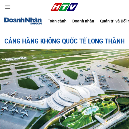
Toàn cảnh
Doanh nhân
Quản trị và Đổi
CẢNG HÀNG KHÔNG QUỐC TẾ LONG THÀNH