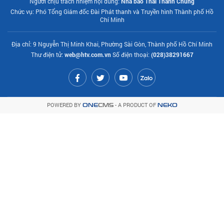
Người chịu trách nhiệm nội dung:
Nhà báo Thái Thành Chung
Chức vụ: Phó Tổng Giám đốc Đài Phát thanh và Truyền hình Thành phố Hồ
Chí Minh
Địa chỉ: 9 Nguyễn Thị Minh Khai, Phường Sài Gòn, Thành phố Hồ Chí Minh
Thư điện tử:
web@htv.com.vn
Số điện thoại:
(028)38291667
POWERED BY
- A PRODUCT OF
ONE
CMS
NEKO