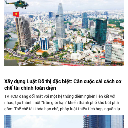
Xây dựng Luật Đô thị đặc biệt: Cần cuộc cải cách cơ
chế tài chính toàn diện
TP.HCM đang đối mặt với một hệ thống điểm nghẽn liên kết với
nhau, tạo thành một “trần giới hạn” khiến thành phố khó bứt phá
gồm: Thể chế tài khóa hạn chế, pháp luật thiếu tích hợp, nguồn lực
đô thị chưa được khai thác đúng mức và bộ máy thực thi chưa theo
kịp yêu cầu phát triển.