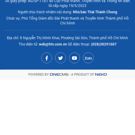
Số giấy phép: 80/GP-TTĐT do Cục Phát thanh, Truyền hình và Thông tin điện
tử cấp ngày 19/5/2023
Người chịu trách nhiệm nội dung:
Nhà báo Thái Thành Chung
Chức vụ: Phó Tổng Giám đốc Đài Phát thanh và Truyền hình Thành phố Hồ
Chí Minh
Địa chỉ: 9 Nguyễn Thị Minh Khai, Phường Sài Gòn, Thành phố Hồ Chí Minh
Thư điện tử:
web@htv.com.vn
Số điện thoại:
(028)38291667
POWERED BY
- A PRODUCT OF
ONE
CMS
NEKO