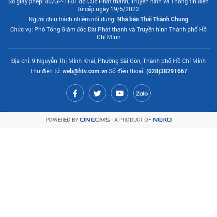
Số giấy phép: 80/GP-TTĐT do Cục Phát thanh, Truyền hình và Thông tin điện
tử cấp ngày 19/5/2023
Người chịu trách nhiệm nội dung:
Nhà báo Thái Thành Chung
Chức vụ: Phó Tổng Giám đốc Đài Phát thanh và Truyền hình Thành phố Hồ
Chí Minh
Địa chỉ: 9 Nguyễn Thị Minh Khai, Phường Sài Gòn, Thành phố Hồ Chí Minh
Thư điện tử:
web@htv.com.vn
Số điện thoại:
(028)38291667
POWERED BY
- A PRODUCT OF
ONE
CMS
NEKO