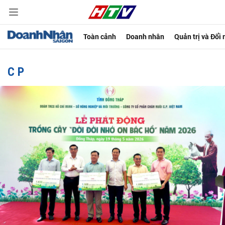
Toàn cảnh
Doanh nhân
Quản trị và Đổi
C P