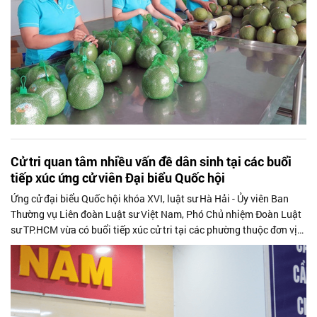
Cử tri quan tâm nhiều vấn đề dân sinh tại các buổi
tiếp xúc ứng cử viên Đại biểu Quốc hội
Ứng cử đại biểu Quốc hội khóa XVI, luật sư Hà Hải - Ủy viên Ban
Thường vụ Liên đoàn Luật sư Việt Nam, Phó Chủ nhiệm Đoàn Luật
sư TP.HCM vừa có buổi tiếp xúc cử tri tại các phường thuộc đơn vị
bầu cử số 10 (TP.HCM) và đã nhận được nhiều ý kiến người dân gửi
gắm vào các vấn đề thiết thực liên quan đến đất đai, nhà ở, an sinh
xã hội, đồng thời phổ biến pháp luật và an toàn thông tin mạng cho
cử tri.