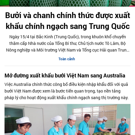
Bưởi và chanh chính thức được xuất
khẩu chính ngạch sang Trung Quốc
Ngày 15/4 tại Bắc Kinh (Trung Quốc), trong khuôn khổ chuyến
thăm cấp Nhà nước của Tổng Bí thư, Chủ tịch nước Tô Lâm, Bộ
Nông nghiệp và Môi trường Việt Nam và Tổng cục Hải quan Trung
Quốc (GACC) đã ký kết Nghị định thư về yêu cầu kiểm dịch thực vật
Toàn cảnh
đối với quả bưởi và chanh xuất khẩu từ Việt Nam.
Mở đường xuất khẩu bưởi Việt Nam sang Australia
Việc Australia chính thức công bố điều kiện nhập khẩu đối với quả
bưởi Việt Nam được xem là bước tiến quan trọng, tạo nền tảng
pháp lý cho hoạt động xuất khẩu chính ngạch sang thị trường này.