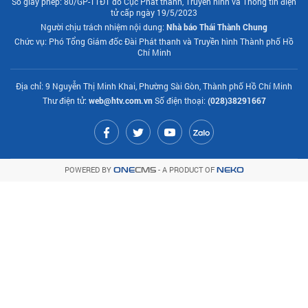
Số giấy phép: 80/GP-TTĐT do Cục Phát thanh, Truyền hình và Thông tin điện
tử cấp ngày 19/5/2023
Người chịu trách nhiệm nội dung:
Nhà báo Thái Thành Chung
Chức vụ: Phó Tổng Giám đốc Đài Phát thanh và Truyền hình Thành phố Hồ
Chí Minh
Địa chỉ: 9 Nguyễn Thị Minh Khai, Phường Sài Gòn, Thành phố Hồ Chí Minh
Thư điện tử:
web@htv.com.vn
Số điện thoại:
(028)38291667
POWERED BY
- A PRODUCT OF
ONE
CMS
NEKO