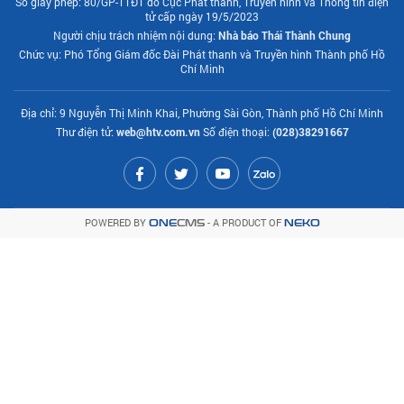
Số giấy phép: 80/GP-TTĐT do Cục Phát thanh, Truyền hình và Thông tin điện
tử cấp ngày 19/5/2023
Người chịu trách nhiệm nội dung:
Nhà báo Thái Thành Chung
Chức vụ: Phó Tổng Giám đốc Đài Phát thanh và Truyền hình Thành phố Hồ
Chí Minh
Địa chỉ: 9 Nguyễn Thị Minh Khai, Phường Sài Gòn, Thành phố Hồ Chí Minh
Thư điện tử:
web@htv.com.vn
Số điện thoại:
(028)38291667
POWERED BY
- A PRODUCT OF
ONE
CMS
NEKO