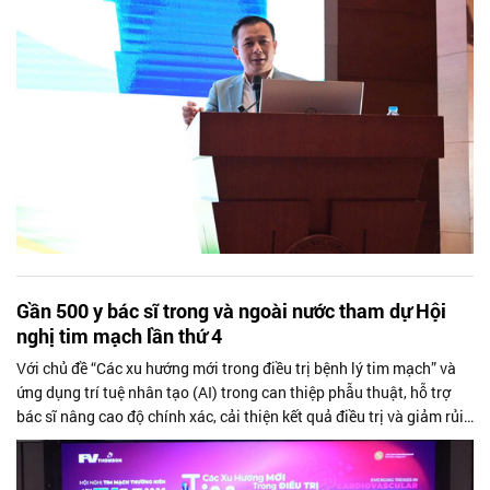
Gần 500 y bác sĩ trong và ngoài nước tham dự Hội
nghị tim mạch lần thứ 4
Với chủ đề “Các xu hướng mới trong điều trị bệnh lý tim mạch” và
ứng dụng trí tuệ nhân tạo (AI) trong can thiệp phẫu thuật, hỗ trợ
bác sĩ nâng cao độ chính xác, cải thiện kết quả điều trị và giảm rủi
ro cho bệnh nhân, Hội nghị Tim mạch thường niên lần thứ 4 do
Bệnh viện FV tổ chức tại TP.HCM đã thu hút gần 500 y bác sĩ, quy tụ
những tên tuổi đầu ngành trong và ngoài nước.