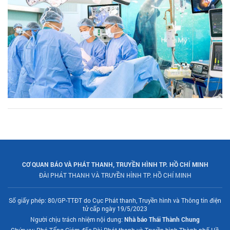
CƠ QUAN BÁO VÀ PHÁT THANH, TRUYỀN HÌNH TP. HỒ CHÍ MINH
ĐÀI PHÁT THANH VÀ TRUYỀN HÌNH TP. HỒ CHÍ MINH
Số giấy phép: 80/GP-TTĐT do Cục Phát thanh, Truyền hình và Thông tin điện
tử cấp ngày 19/5/2023
Người chịu trách nhiệm nội dung:
Nhà báo Thái Thành Chung
Chức vụ: Phó Tổng Giám đốc Đài Phát thanh và Truyền hình Thành phố Hồ