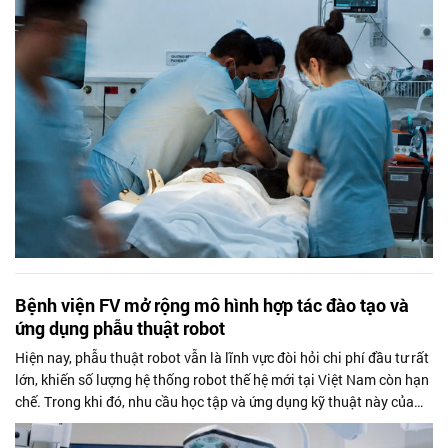
quy trình mổ khẩn để cứu sống nam thanh niên kịp thời.
Bệnh viện FV mở rộng mô hình hợp tác đào tạo và
ứng dụng phẫu thuật robot
Hiện nay, phẫu thuật robot vẫn là lĩnh vực đòi hỏi chi phí đầu tư rất
lớn, khiến số lượng hệ thống robot thế hệ mới tại Việt Nam còn hạn
chế. Trong khi đó, nhu cầu học tập và ứng dụng kỹ thuật này của
các phẫu thuật viên tại các bệnh viện lớn ngày càng tăng.