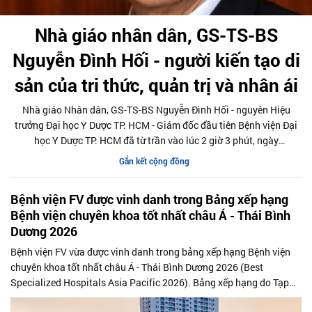
Nhà giáo nhân dân, GS-TS-BS
Nguyễn Đình Hối - người kiến tạo di
sản của tri thức, quản trị và nhân ái
Nhà giáo Nhân dân, GS-TS-BS Nguyễn Đình Hối - nguyên Hiệu
trưởng Đại học Y Dược TP. HCM - Giám đốc đầu tiên Bệnh viện Đại
học Y Dược TP. HCM đã từ trần vào lúc 2 giờ 3 phút, ngày
29/6/2026 , hưởng thọ 92 tuổi. Sự ra đi của Ông là mất mát lớn đối
Gắn kết cộng đồng
với ngành Y tế Việt Nam, Đại học Y Dược TP.HCM, Bệnh viện Đại
học Y Dược TP.HCM cùng nhiều thế hệ học trò, đồng nghiệp và
Bệnh viện FV được vinh danh trong Bảng xếp hạng
người bệnh.
Bệnh viện chuyên khoa tốt nhất châu Á - Thái Bình
Dương 2026
Bệnh viện FV vừa được vinh danh trong bảng xếp hạng Bệnh viện
chuyên khoa tốt nhất châu Á - Thái Bình Dương 2026 (Best
Specialized Hospitals Asia Pacific 2026). Bảng xếp hạng do Tạp
chí Newsweek của Mỹ và Công ty nghiên cứu dữ liệu Statista thực