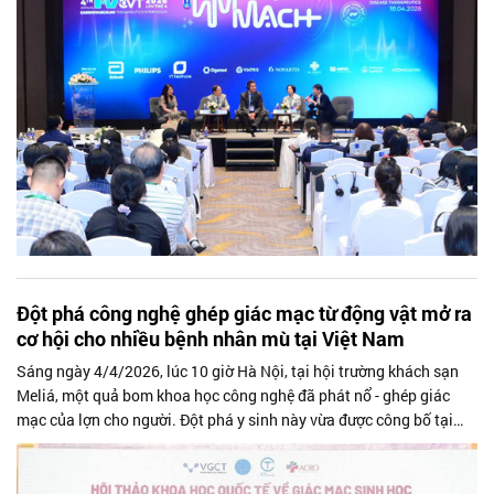
Đột phá công nghệ ghép giác mạc từ động vật mở ra
cơ hội cho nhiều bệnh nhân mù tại Việt Nam
Sáng ngày 4/4/2026, lúc 10 giờ Hà Nội, tại hội trường khách sạn
Meliá, một quả bom khoa học công nghệ đã phát nổ - ghép giác
mạc của lợn cho người. Đột phá y sinh này vừa được công bố tại
Hội thảo Khoa học Quốc tế về Giác mạc sinh học do Công ty CP
Gen và Tế bào Việt Nam - VGCT (Thành viên Tập đoàn CT Group)
phối hợp cùng Hội Nhãn khoa Việt Nam và Acro Biomedical (Đài