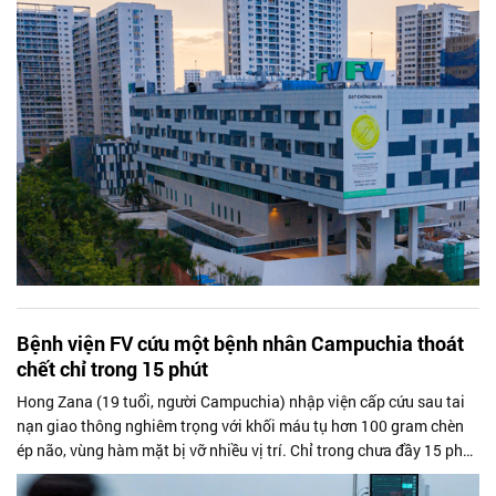
hiện và công bố vào tối 17/6. Đây là lần đầu tiên Việt Nam được
đưa vào hệ thống đánh giá này, phản ánh sự hiện diện ngày càng rõ
nét của y tế Việt Nam trong các bảng xếp hạng chuyên khoa quốc
tế.
Bệnh viện FV cứu một bệnh nhân Campuchia thoát
chết chỉ trong 15 phút
Hong Zana (19 tuổi, người Campuchia) nhập viện cấp cứu sau tai
nạn giao thông nghiêm trọng với khối máu tụ hơn 100 gram chèn
ép não, vùng hàm mặt bị vỡ nhiều vị trí. Chỉ trong chưa đầy 15 phút
sau nhập viện, ê-kíp đa chuyên khoa tại Bệnh viện FV đã kích hoạt