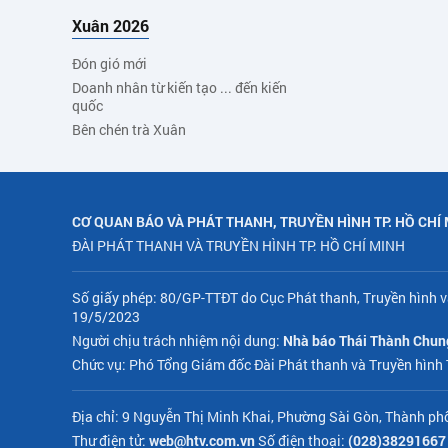
Xuân 2026
Đón gió mới
Doanh nhân từ kiến tạo ... đến kiến
quốc
Bên chén trà Xuân
CƠ QUAN BÁO VÀ PHÁT THANH, TRUYỀN HÌNH TP. HỒ CHÍ
ĐÀI PHÁT THANH VÀ TRUYỀN HÌNH TP. HỒ CHÍ MINH
Số giấy phép: 80/GP-TTĐT do Cục Phát thanh, Truyền hình v
19/5/2023
Người chịu trách nhiệm nội dung:
Nhà báo Thái Thành Chun
Chức vụ: Phó Tổng Giám đốc Đài Phát thanh và Truyền hình
Địa chỉ: 9 Nguyễn Thị Minh Khai, Phường Sài Gòn, Thành ph
Thư điện tử:
web@htv.com.vn
Số điện thoại:
(028)38291667