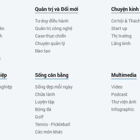
Quản trị và Đổi mới
Chuyện kinh
Tư duy điều hành
Cơ hội & Thác
ân
Quản trị công nghệ
Start up
nh
Case thực chiến
Thị trường
Chuyện quản lý
Lăng kính
Đào tạo
c
iệp
Sống cân bằng
Multimedia
nghiệp
Sống đẹp mỗi ngày
Video
Chữa lành
Podcast
Luyện tập
Thư viện ảnh
Bóng đá
Infographic
Golf
Tennis - Pickleball
Các môn khác