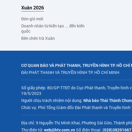
Xuân 2026
Đón gió mới
Doanh nhân từ kiến tạo ... đến kiến
quốc
Bên chén trà Xuân
CƠ QUAN BÁO VÀ PHÁT THANH, TRUYỀN HÌNH TP. HỒ CHÍ
ĐÀI PHÁT THANH VÀ TRUYỀN HÌNH TP. HỒ CHÍ MINH
Số giấy phép: 80/GP-TTĐT do Cục Phát thanh, Truyền hình v
19/5/2023
Người chịu trách nhiệm nội dung:
Nhà báo Thái Thành Chun
Chức vụ: Phó Tổng Giám đốc Đài Phát thanh và Truyền hình
Địa chỉ: 9 Nguyễn Thị Minh Khai, Phường Sài Gòn, Thành ph
Thư điện tử:
web@htv.com.vn
Số điện thoại:
(028)38291667